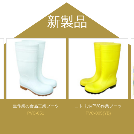
新製品
重作業の食品工業ブーツ
ニトリル/PVC作業ブーツ
PVC-051
PVC-005(YB)