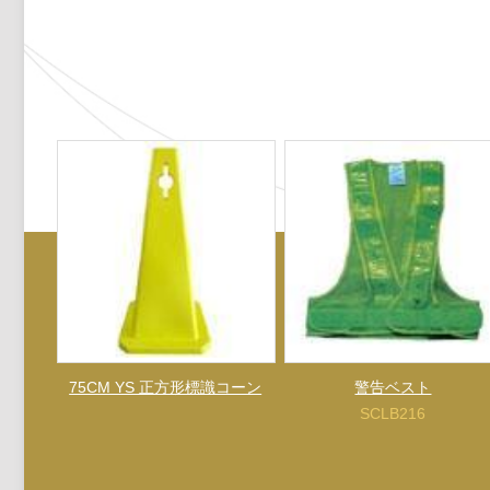
75CM YS 正方形標識コーン
警告ベスト
SCLB216